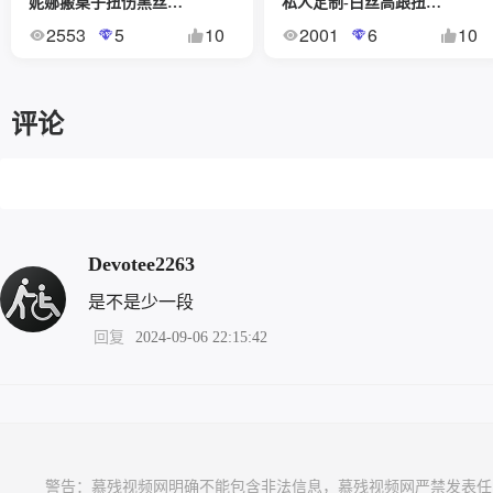
妮娜搬桌子扭伤黑丝脚医院治疗
私人定制-白丝高跟扭伤脚忍痛坚持穿高跟走路
2553
5
10
2001
6
10
评论
Devotee2263
是不是少一段
回复
2024-09-06 22:15:42
          警告：慕残视频网明确不能包含非法信息，慕残视频网严禁发表任