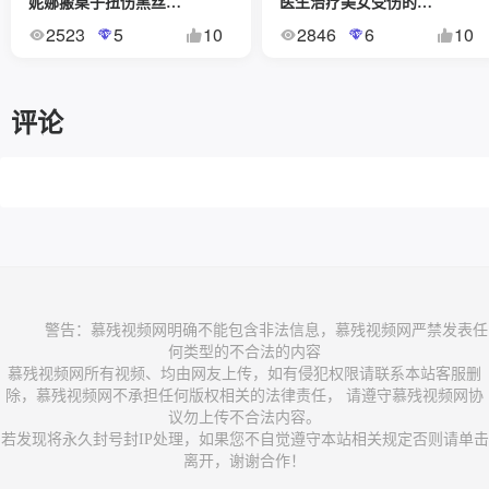
妮娜搬桌子扭伤黑丝脚医院治疗
医生治疗美女受伤的脚踝（高端原创定拍）
2523
5
10
2846
6
10
评论
          警告：慕残视频网明确不能包含非法信息，慕残视频网严禁发表任
何类型的不合法的内容

慕残视频网所有视频、均由网友上传，如有侵犯权限请联系本站客服删
除，慕残视频网不承担任何版权相关的法律责任， 请遵守慕残视频网协
议勿上传不合法内容。

若发现将永久封号封IP处理，如果您不自觉遵守本站相关规定否则请单击
离开，谢谢合作！
